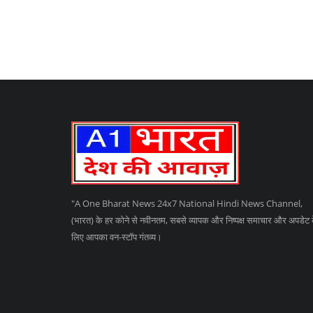
"A One Bharat News 24x7 National Hindi News Channel,
(भारत) के हर कोने से नवीनतम, सबसे व्यापक और निष्पक्ष समाचार और अपडेट 
लिए आपका वन-स्टॉप गंतव्य।