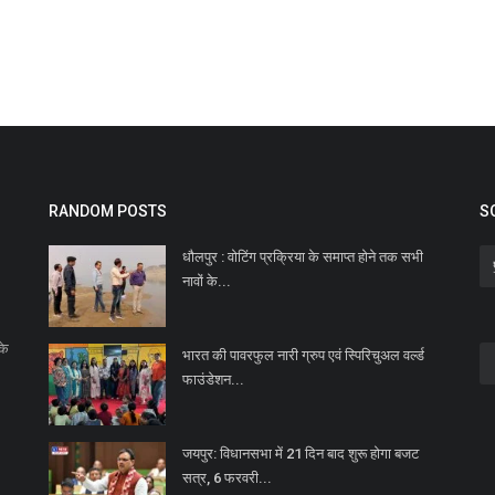
RANDOM POSTS
S
धौलपुर : वोटिंग प्रक्रिया के समाप्त होने तक सभी
नावों के...
के
भारत की पावरफुल नारी ग्रुप एवं स्पिरिचुअल वर्ल्ड
फाउंडेशन...
जयपुर: विधानसभा में 21 दिन बाद शुरू होगा बजट
सत्र, 6 फरवरी...