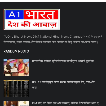
"A One Bharat News 24x7 National Hindi News Channel, (भारत) के हर कोने
से नवीनतम, सबसे व्यापक और निष्पक्ष समाचार और अपडेट के लिए आपका वन-स्टॉप गंतव्य।
RANDOM POSTS
मानसरोवर ग्लोबल यूनिवर्सिटी का कार्यक्रम:आचार्य पुंडरीक...
IPL 17 का शेड्यूल जारी, RCB खेलेगी पहला मैच; कब और
कहां...
PM मोदी को मिला एक और सम्मान, सेशेल्स ने 'गार्जियन ऑफ द...