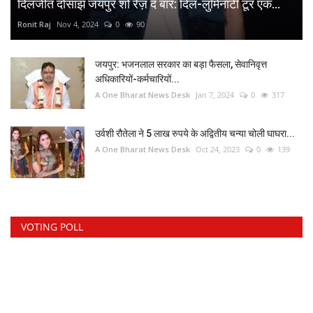
दिलजीत दोसांझ जयपुर शो रेज़ द बार: दिल-लुमिनाटी टूर एक...
Ronit Raj
Nov 4, 2024
0
90
जयपुर: भजनलाल सरकार का बड़ा फैसला, सेवानिवृत्त
अधिकारियों-कर्मचारियों...
A One Bharat News Desk
Jan 7, 2024
0
317
उर्वशी रौतेला ने 5 लाख रुपये के अद्वितीय चन्या चोली घाघरा...
A One Bharat News Desk
Oct 24, 2023
0
139
VOTING POLL