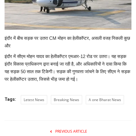
टेक्नोलॉजी
राजनीति
इंदौर में बीच सड़क पर उतरा CM मोहन का हेलीकॉप्टर, असली वजह निकली कुछ
राज्य
और
इंदौर में सीएम मोहन यादव का हेलीकॉप्टर एमआर-12 रोड पर उतरा। यह सड़क
मनोरंजन
इंदौर विकास प्राधिकरण द्वारा बनाई जा रही है, और अधिकारियों ने दावा किया कि
यह सड़क 50 साल तक टिकेगी। सड़क की गुणवत्ता जांचने के लिए सीएम ने सड़क
स्पोर्ट्स
पर हेलीकॉप्टर उतारा, जिससे भीड़ जमा हो गई।
बिज़नेस
Tags:
Letest News
Breaking News
A one Bharat News
धर्म
लोक सभा चुनाव 2024
PREVIOUS ARTICLE
विधानसभा चुनाव 2023