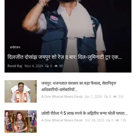
मनोरंजन
दिलजीत दोसांझ जयपुर शो रेज़ द बार: दिल-लुमिनाटी टूर एक...
Ronit Raj
Nov 4, 2024
0
90
जयपुर: भजनलाल सरकार का बड़ा फैसला, सेवानिवृत्त
अधिकारियों-कर्मचारियों...
A One Bharat News Desk
Jan 7, 2024
0
316
उर्वशी रौतेला ने 5 लाख रुपये के अद्वितीय चन्या चोली घाघरा...
A One Bharat News Desk
Oct 24, 2023
0
139