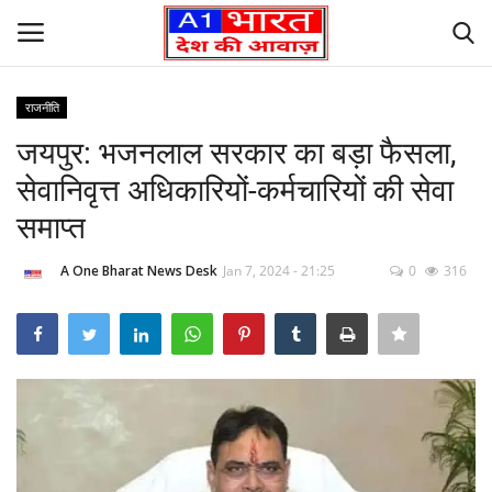
राजनीति
Login
Register
जयपुर: भजनलाल सरकार का बड़ा फैसला,
सेवानिवृत्त अधिकारियों-कर्मचारियों की सेवा
Home
समाप्त
Founder’s Note
A One Bharat News Desk
Jan 7, 2024 - 21:25
0
316
Contact Us
लेटेस्ट न्यूज़
अपराध
देश