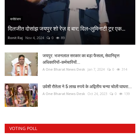
मनोरंजन
दिलजीत दोसांझ जयपुर शो रेज़ द बार: दिल-लुमिनाटी टूर एक...
Ronit Raj
Nov 4, 2024
0
89
जयपुर: भजनलाल सरकार का बड़ा फैसला, सेवानिवृत्त
अधिकारियों-कर्मचारियों...
A One Bharat News Desk
Jan 7, 2024
0
314
उर्वशी रौतेला ने 5 लाख रुपये के अद्वितीय चन्या चोली घाघरा...
A One Bharat News Desk
Oct 24, 2023
0
139
VOTING POLL