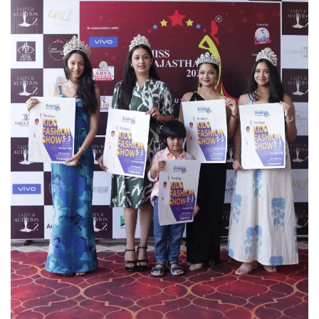
टेक्नोलॉजी
राजनीति
राज्य
मनोरंजन
स्पोर्ट्स
बिज़नेस
धर्म
लोक सभा चुनाव 2024
विधानसभा चुनाव 2023