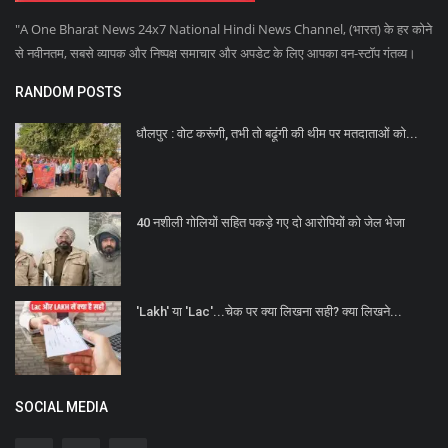
"A One Bharat News 24x7 National Hindi News Channel, (भारत) के हर कोने
से नवीनतम, सबसे व्यापक और निष्पक्ष समाचार और अपडेट के लिए आपका वन-स्टॉप गंतव्य।
RANDOM POSTS
धौलपुर : वोट करूंगी, तभी तो बढूंगी की थीम पर मतदाताओं को...
40 नशीली गोलियों सहित पकड़े गए दो आरोपियों को जेल भेजा
'Lakh' या 'Lac'...चेक पर क्‍या ल‍िखना सही? क्‍या ल‍िखने...
SOCIAL MEDIA