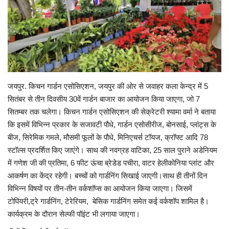
टेक्नोलॉजी
राजनीति
राज्य
जयपुर. किचन गार्डन एसोसिएशन, जयपुर की ओर से जवाहर कला केन्द्र में 5
मनोरंजन
सितंबर से तीन दिवसीय 30वें गार्डन बाजार का आयोजन किया जाएगा, जो 7
सितम्बर तक चलेगा। किचन गार्डन एसोसिएशन की सेक्रेटरी श्यामा वर्मा ने बताया
स्पोर्ट्स
कि इसमें विभिन्न प्रकार के सजावटी पौधे, गार्डन एसोसीरीज, बोनसाई, प्लांट्स के
बीज, सिरेमिक गमले, मौसमी फूलों के पौधे, मिनिएचर्स टॉयज, क्रॉफ्ट आदि 78
बिज़नेस
स्टॉल्स प्रदर्शित किए जाएंगे। साथ की नवग्रह वाटिका, 25 साल पुराने अडेनियम
में गणेश जी की प्रतिमा, 6 फीट ऊंचा ब्रेडेड पचीरा, वाटर हेलीकोनिया प्लांट और
धर्म
आकर्षण का केंद्र रहेगी। बच्चों को गार्डनिंग सिखाई जाएगी।साथ ही तीनों दिन
विभिन्न विषयों पर तीन-तीन वर्कशॉप्स का आयोजन किया जाएगा। जिसमें
लोक सभा चुनाव 2024
टोपियरी,ट्रे गार्डनिंग, टेरेरियम, बेसिक गार्डनिंग समेत कई वर्कशॉप शामिल है।
कार्यक्रम के दौरान सेल्फी पॉइंट भी लगाया जाएगा।
विधानसभा चुनाव 2023