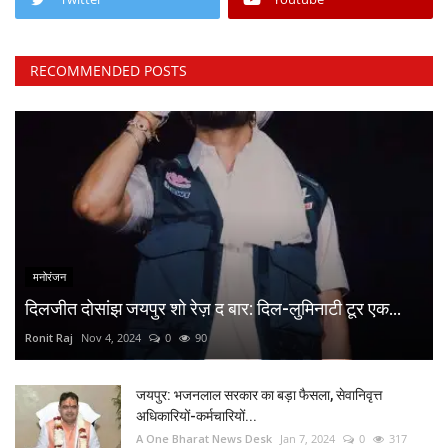
RECOMMENDED POSTS
मनोरंजन
दिलजीत दोसांझ जयपुर शो रेज़ द बार: दिल-लुमिनाटी टूर एक...
Ronit Raj
Nov 4, 2024
0
90
जयपुर: भजनलाल सरकार का बड़ा फैसला, सेवानिवृत्त
अधिकारियों-कर्मचारियों...
A One Bharat News Desk
Jan 7, 2024
0
317